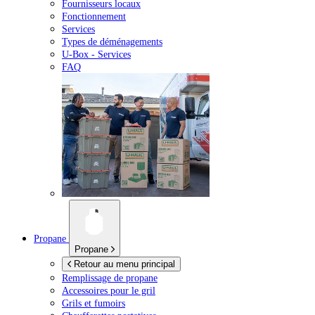
Fournisseurs locaux
Fonctionnement
Services
Types de déménagements
U-Box -
Services
FAQ
Propane
Propane
Retour au menu principal
Remplissage de propane
Accessoires pour le gril
Grils et fumoirs