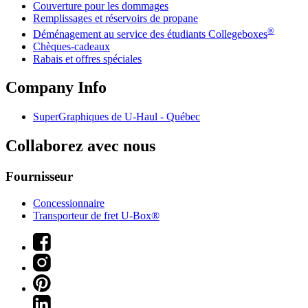
Couverture pour les dommages
Remplissages et réservoirs de propane
®
Déménagement au service des étudiants Collegeboxes
Chèques-cadeaux
Rabais et offres spéciales
Company Info
SuperGraphiques de
U-Haul
- Québec
Collaborez avec nous
Fournisseur
Concessionnaire
Transporteur de fret U-Box®