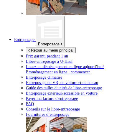
Entreposage
Entreposage
Retour au menu principal
Prix garanti pendant 1 an
Libre-entreposage à
U-Haul
Louez un déménagement en ligne aujourd’hui!
Emménagement en ligne : commencer
Entreposage climatisé
Entreposage de VR, de voiture et de bateau
Guide des tailles d'unités de libre-entreposage
Entreposage extérieur/accessible en voiture
Payer ma facture d'entreposage
FAQ
Conseils sur le libre-entreposage
Fournitures d’entreposage