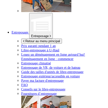
Entreposage
Entreposage
Retour au menu principal
Prix garanti pendant 1 an
Libre-entreposage à
U-Haul
Louez un déménagement en ligne aujourd’hui!
Emménagement en ligne : commencer
Entreposage climatisé
Entreposage de VR, de voiture et de bateau
Guide des tailles d'unités de libre-entreposage
Entreposage extérieur/accessible en voiture
Payer ma facture d'entreposage
FAQ
Conseils sur le libre-entreposage
Fournitures d’entreposage