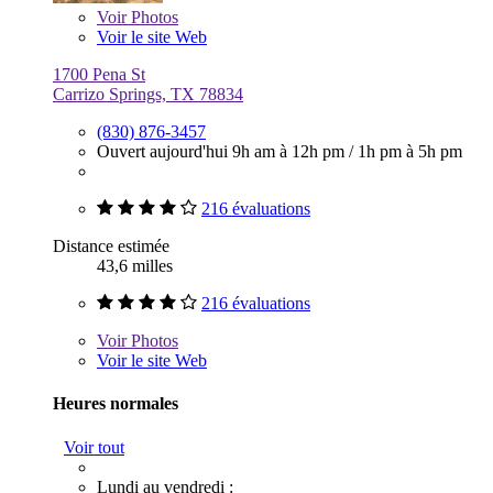
Voir
Photos
Voir le site Web
1700 Pena St
Carrizo Springs, TX 78834
(830) 876-3457
Ouvert aujourd'hui
9h am à 12h pm
/
1h pm à 5h pm
216 évaluations
Distance estimée
43,6 milles
216 évaluations
Voir
Photos
Voir le site Web
Heures normales
Voir tout
Lundi au vendredi :