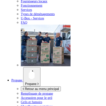
Fournisseurs locaux
Fonctionnement
Services
Types de déménagements
U-Box -
Services
FAQ
Propane
Propane
Retour au menu principal
Remplissage de propane
Accessoires pour le gril
Grils et fumoirs