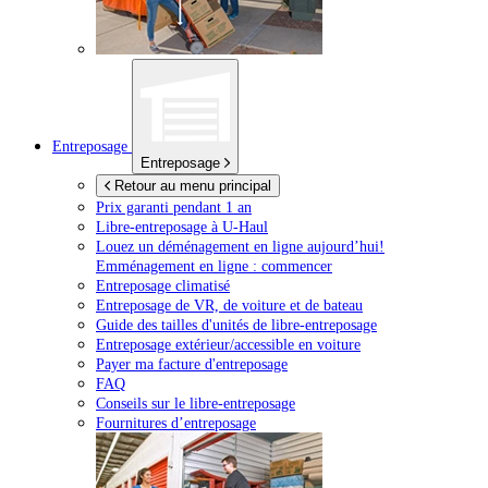
Entreposage
Entreposage
Retour au menu principal
Prix garanti pendant 1 an
Libre-entreposage à
U-Haul
Louez un déménagement en ligne aujourd’hui!
Emménagement en ligne : commencer
Entreposage climatisé
Entreposage de VR, de voiture et de bateau
Guide des tailles d'unités de libre-entreposage
Entreposage extérieur/accessible en voiture
Payer ma facture d'entreposage
FAQ
Conseils sur le libre-entreposage
Fournitures d’entreposage