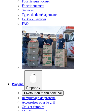
Fournisseurs locaux
Fonctionnement
Services
Types de déménagements
U-Box -
Services
FAQ
Propane
Propane
Retour au menu principal
Remplissage de propane
Accessoires pour le gril
Grils et fumoirs