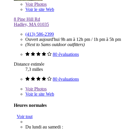
Voir
Photos
Voir le site Web
8 Pine Hill Rd
Hadley, MA 01035
(413) 586-2399
Ouvert aujourd'hui
9h am à 12h pm
/
1h pm à 5h pm
(Next to Sams outdoor outfitters)
80 évaluations
Distance estimée
7,3 milles
80 évaluations
Voir
Photos
Voir le site Web
Heures normales
Voir tout
Du lundi au samedi :