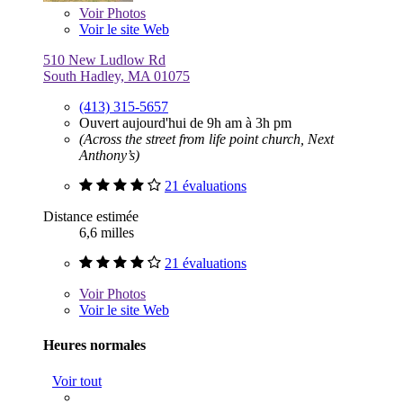
Voir
Photos
Voir le site Web
510 New Ludlow Rd
South Hadley, MA 01075
(413) 315-5657
Ouvert aujourd'hui de 9h am à 3h pm
(Across the street from life point church, Next
Anthony’s)
21 évaluations
Distance estimée
6,6 milles
21 évaluations
Voir
Photos
Voir le site Web
Heures normales
Voir tout