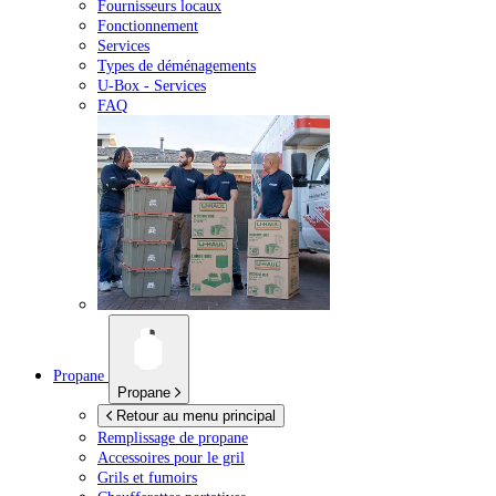
Fournisseurs locaux
Fonctionnement
Services
Types de déménagements
U-Box -
Services
FAQ
Propane
Propane
Retour au menu principal
Remplissage de propane
Accessoires pour le gril
Grils et fumoirs