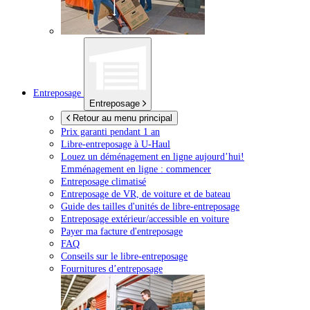
Entreposage
Entreposage
Retour au menu principal
Prix garanti pendant 1 an
Libre-entreposage à
U-Haul
Louez un déménagement en ligne aujourd’hui!
Emménagement en ligne : commencer
Entreposage climatisé
Entreposage de VR, de voiture et de bateau
Guide des tailles d'unités de libre-entreposage
Entreposage extérieur/accessible en voiture
Payer ma facture d'entreposage
FAQ
Conseils sur le libre-entreposage
Fournitures d’entreposage