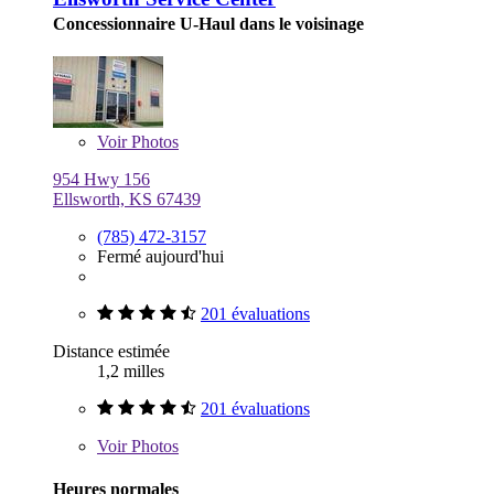
Concessionnaire U-Haul dans le voisinage
Voir
Photos
954 Hwy 156
Ellsworth, KS 67439
(785) 472-3157
Fermé aujourd'hui
201 évaluations
Distance estimée
1,2 milles
201 évaluations
Voir
Photos
Heures normales