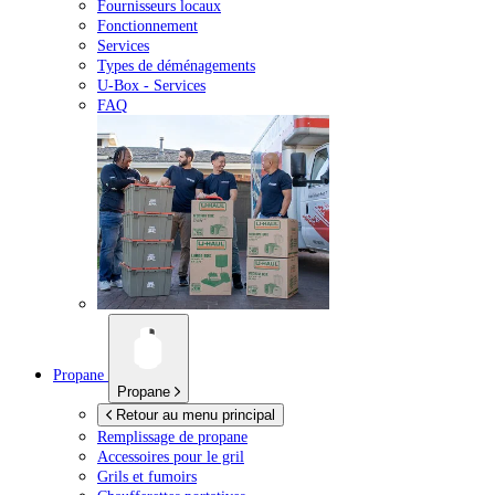
Fournisseurs locaux
Fonctionnement
Services
Types de déménagements
U-Box -
Services
FAQ
Propane
Propane
Retour au menu principal
Remplissage de propane
Accessoires pour le gril
Grils et fumoirs