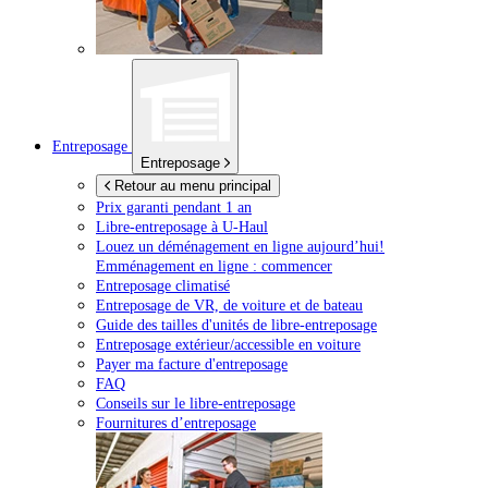
Entreposage
Entreposage
Retour au menu principal
Prix garanti pendant 1 an
Libre-entreposage à
U-Haul
Louez un déménagement en ligne aujourd’hui!
Emménagement en ligne : commencer
Entreposage climatisé
Entreposage de VR, de voiture et de bateau
Guide des tailles d'unités de libre-entreposage
Entreposage extérieur/accessible en voiture
Payer ma facture d'entreposage
FAQ
Conseils sur le libre-entreposage
Fournitures d’entreposage