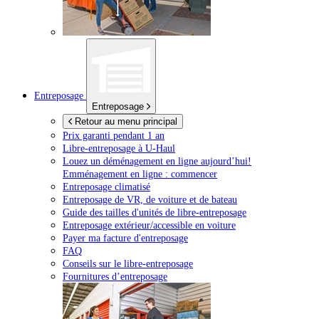
Entreposage
Entreposage
Retour au menu principal
Prix garanti pendant 1 an
Libre-entreposage à
U-Haul
Louez un déménagement en ligne aujourd’hui!
Emménagement en ligne : commencer
Entreposage climatisé
Entreposage de VR, de voiture et de bateau
Guide des tailles d'unités de libre-entreposage
Entreposage extérieur/accessible en voiture
Payer ma facture d'entreposage
FAQ
Conseils sur le libre-entreposage
Fournitures d’entreposage