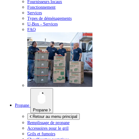
Fournisseurs locaux
Fonctionnement
Services
Types de déménagements
U-Box -
Services
FAQ
Propane
Propane
Retour au menu principal
Remplissage de propane
Accessoires pour le gril
Grils et fumoirs