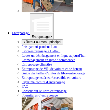
Entreposage
Entreposage
Retour au menu principal
Prix garanti pendant 1 an
Libre-entreposage à
U-Haul
Louez un déménagement en ligne aujourd’hui!
Emménagement en ligne : commencer
Entreposage climatisé
Entreposage de VR, de voiture et de bateau
Guide des tailles d'unités de libre-entreposage
Entreposage extérieur/accessible en voiture
Payer ma facture d'entreposage
FAQ
Conseils sur le libre-entreposage
Fournitures d’entreposage