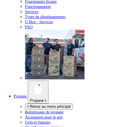
Fournisseurs locaux
Fonctionnement
Services
Types de déménagements
U-Box -
Services
FAQ
Propane
Propane
Retour au menu principal
Remplissage de propane
Accessoires pour le gril
Grils et fumoirs