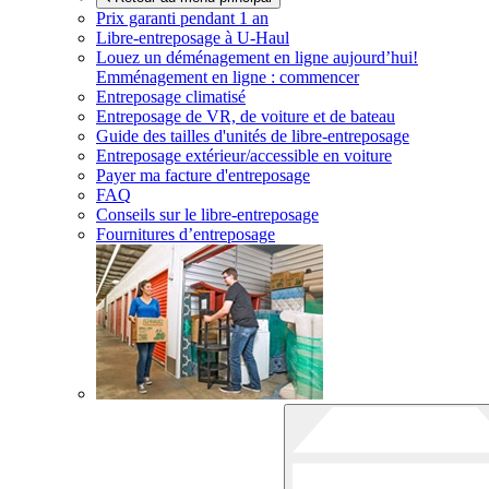
Prix garanti pendant 1 an
Libre-entreposage à
U-Haul
Louez un déménagement en ligne aujourd’hui!
Emménagement en ligne : commencer
Entreposage climatisé
Entreposage de VR, de voiture et de bateau
Guide des tailles d'unités de libre-entreposage
Entreposage extérieur/accessible en voiture
Payer ma facture d'entreposage
FAQ
Conseils sur le libre-entreposage
Fournitures d’entreposage