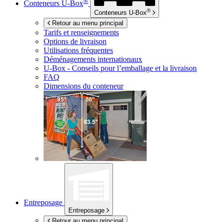
®
Conteneurs
U-Box
®
Conteneurs
U-Box
Retour au menu principal
Tarifs et renseignements
Options de livraison
Utilisations fréquentes
Déménagements internationaux
U-Box -
Conseils pour l’emballage et la livraison
FAQ
Dimensions du conteneur
Entreposage
Entreposage
Retour au menu principal