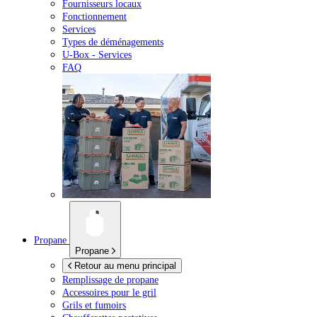
Fournisseurs locaux
Fonctionnement
Services
Types de déménagements
U-Box -
Services
FAQ
Propane
Propane
Retour au menu principal
Remplissage de propane
Accessoires pour le gril
Grils et fumoirs