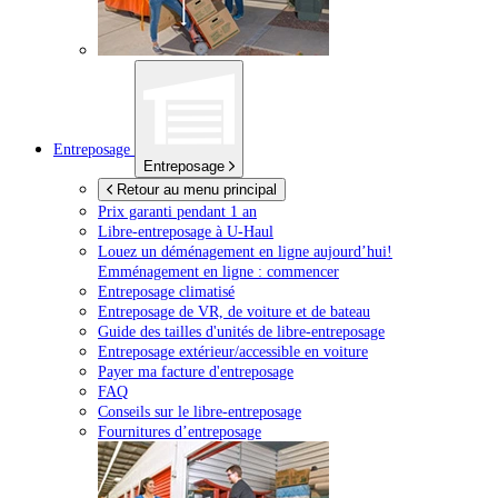
Entreposage
Entreposage
Retour au menu principal
Prix garanti pendant 1 an
Libre-entreposage à
U-Haul
Louez un déménagement en ligne aujourd’hui!
Emménagement en ligne : commencer
Entreposage climatisé
Entreposage de VR, de voiture et de bateau
Guide des tailles d'unités de libre-entreposage
Entreposage extérieur/accessible en voiture
Payer ma facture d'entreposage
FAQ
Conseils sur le libre-entreposage
Fournitures d’entreposage