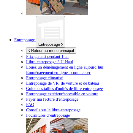
Entreposage
Entreposage
Retour au menu principal
Prix garanti pendant 1 an
Libre-entreposage à
U-Haul
Louez un déménagement en ligne aujourd’hui!
Emménagement en ligne : commencer
Entreposage climatisé
Entreposage de VR, de voiture et de bateau
Guide des tailles d'unités de libre-entreposage
Entreposage extérieur/accessible en voiture
Payer ma facture d'entreposage
FAQ
Conseils sur le libre-entreposage
Fournitures d’entreposage