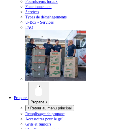
Fournisseurs locaux
Fonctionnement
Services
Types de déménagements
U-Box -
Services
FAQ
Propane
Propane
Retour au menu principal
Remplissage de propane
Accessoires pour le gril
Grils et fumoirs