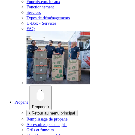
Fournisseurs locaux
Fonctionnement
Services
Types de déménagements
U-Box -
Services
FAQ
Propane
Propane
Retour au menu principal
Remplissage de propane
Accessoires pour le gril
Grils et fumoirs