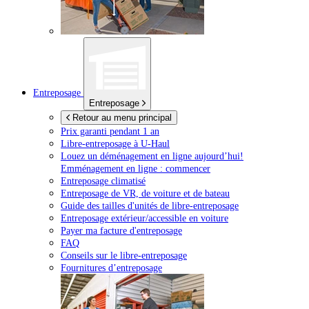
Entreposage
Entreposage
Retour au menu principal
Prix garanti pendant 1 an
Libre-entreposage à
U-Haul
Louez un déménagement en ligne aujourd’hui!
Emménagement en ligne : commencer
Entreposage climatisé
Entreposage de VR, de voiture et de bateau
Guide des tailles d'unités de libre-entreposage
Entreposage extérieur/accessible en voiture
Payer ma facture d'entreposage
FAQ
Conseils sur le libre-entreposage
Fournitures d’entreposage