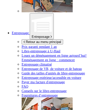
Entreposage
Entreposage
Retour au menu principal
Prix garanti pendant 1 an
Libre-entreposage à
U-Haul
Louez un déménagement en ligne aujourd’hui!
Emménagement en ligne : commencer
Entreposage climatisé
Entreposage de VR, de voiture et de bateau
Guide des tailles d'unités de libre-entreposage
Entreposage extérieur/accessible en voiture
Payer ma facture d'entreposage
FAQ
Conseils sur le libre-entreposage
Fournitures d’entreposage