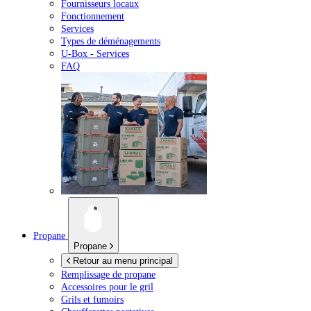
Fournisseurs locaux
Fonctionnement
Services
Types de déménagements
U-Box -
Services
FAQ
Propane
Propane
Retour au menu principal
Remplissage de propane
Accessoires pour le gril
Grils et fumoirs