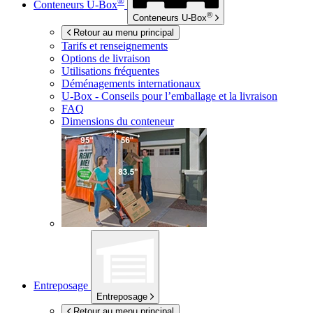
®
Conteneurs
U-Box
®
Conteneurs
U-Box
Retour au menu principal
Tarifs et renseignements
Options de livraison
Utilisations fréquentes
Déménagements internationaux
U-Box -
Conseils pour l’emballage et la livraison
FAQ
Dimensions du conteneur
Entreposage
Entreposage
Retour au menu principal