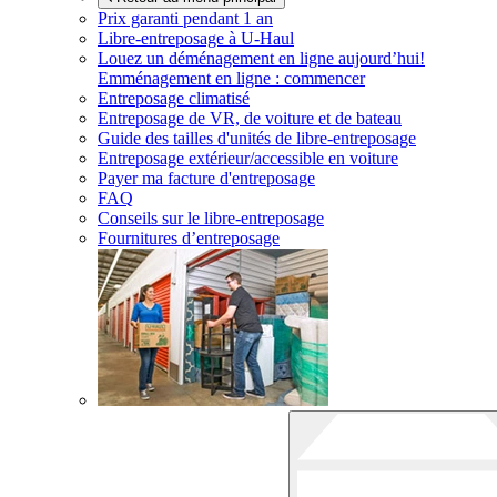
Prix garanti pendant 1 an
Libre-entreposage à
U-Haul
Louez un déménagement en ligne aujourd’hui!
Emménagement en ligne : commencer
Entreposage climatisé
Entreposage de VR, de voiture et de bateau
Guide des tailles d'unités de libre-entreposage
Entreposage extérieur/accessible en voiture
Payer ma facture d'entreposage
FAQ
Conseils sur le libre-entreposage
Fournitures d’entreposage