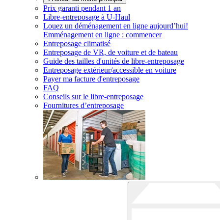
Prix garanti pendant 1 an
Libre-entreposage à
U-Haul
Louez un déménagement en ligne aujourd’hui!
Emménagement en ligne : commencer
Entreposage climatisé
Entreposage de VR, de voiture et de bateau
Guide des tailles d'unités de libre-entreposage
Entreposage extérieur/accessible en voiture
Payer ma facture d'entreposage
FAQ
Conseils sur le libre-entreposage
Fournitures d’entreposage