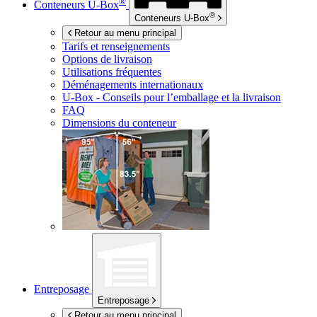
®
Conteneurs
U-Box
®
Conteneurs
U-Box
Retour au menu principal
Tarifs et renseignements
Options de livraison
Utilisations fréquentes
Déménagements internationaux
U-Box -
Conseils pour l’emballage et la livraison
FAQ
Dimensions du conteneur
Entreposage
Entreposage
Retour au menu principal