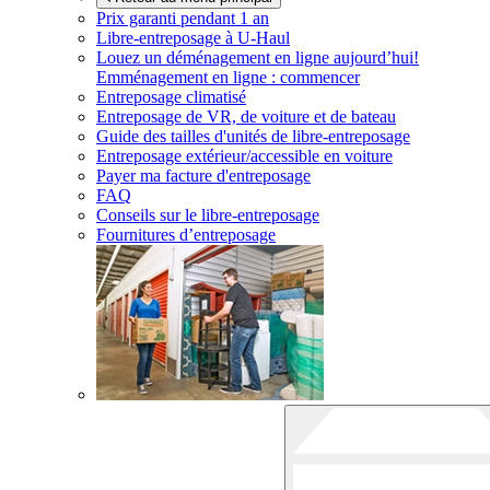
Prix garanti pendant 1 an
Libre-entreposage à
U-Haul
Louez un déménagement en ligne aujourd’hui!
Emménagement en ligne : commencer
Entreposage climatisé
Entreposage de VR, de voiture et de bateau
Guide des tailles d'unités de libre-entreposage
Entreposage extérieur/accessible en voiture
Payer ma facture d'entreposage
FAQ
Conseils sur le libre-entreposage
Fournitures d’entreposage