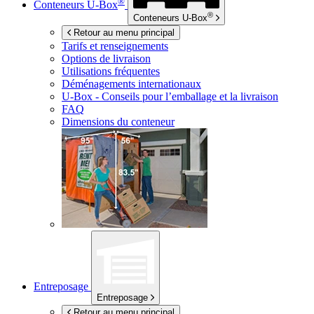
®
Conteneurs
U-Box
®
Conteneurs
U-Box
Retour au menu principal
Tarifs et renseignements
Options de livraison
Utilisations fréquentes
Déménagements internationaux
U-Box -
Conseils pour l’emballage et la livraison
FAQ
Dimensions du conteneur
Entreposage
Entreposage
Retour au menu principal