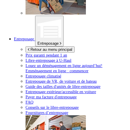
Entreposage
Entreposage
Retour au menu principal
Prix garanti pendant 1 an
Libre-entreposage à
U-Haul
Louez un déménagement en ligne aujourd’hui!
Emménagement en ligne : commencer
Entreposage climatisé
Entreposage de VR, de voiture et de bateau
Guide des tailles d'unités de libre-entreposage
Entreposage extérieur/accessible en voiture
Payer ma facture d'entreposage
FAQ
Conseils sur le libre-entreposage
Fournitures d’entreposage