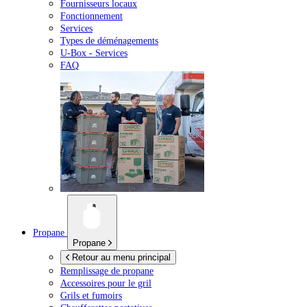
Fournisseurs locaux
Fonctionnement
Services
Types de déménagements
U-Box -
Services
FAQ
Propane
Propane
Retour au menu principal
Remplissage de propane
Accessoires pour le gril
Grils et fumoirs