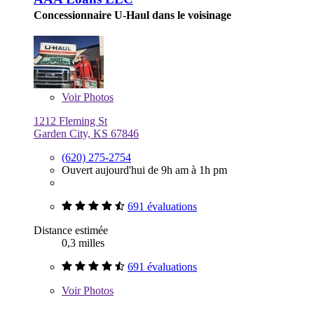
Concessionnaire U-Haul dans le voisinage
Voir
Photos
1212 Fleming St
Garden City, KS 67846
(620) 275-2754
Ouvert aujourd'hui de 9h am à 1h pm
691 évaluations
Distance estimée
0,3 milles
691 évaluations
Voir
Photos