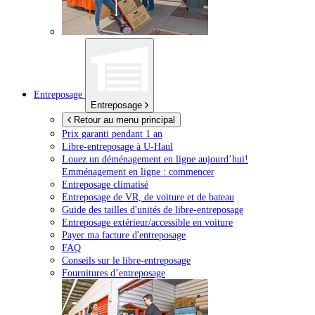
Entreposage
Entreposage
Retour au menu principal
Prix garanti pendant 1 an
Libre-entreposage à
U-Haul
Louez un déménagement en ligne aujourd’hui!
Emménagement en ligne : commencer
Entreposage climatisé
Entreposage de VR, de voiture et de bateau
Guide des tailles d'unités de libre-entreposage
Entreposage extérieur/accessible en voiture
Payer ma facture d'entreposage
FAQ
Conseils sur le libre-entreposage
Fournitures d’entreposage