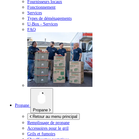
Fournisseurs locaux
Fonctionnement
Services
Types de déménagements
U-Box -
Services
FAQ
Propane
Propane
Retour au menu principal
Remplissage de propane
Accessoires pour le gril
Grils et fumoirs