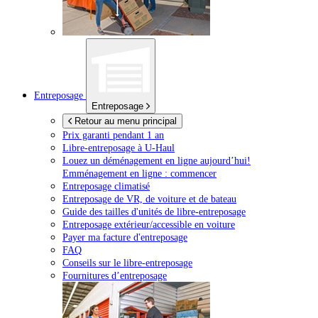
Entreposage
Entreposage
Retour au menu principal
Prix garanti pendant 1 an
Libre-entreposage à
U-Haul
Louez un déménagement en ligne aujourd’hui!
Emménagement en ligne : commencer
Entreposage climatisé
Entreposage de VR, de voiture et de bateau
Guide des tailles d'unités de libre-entreposage
Entreposage extérieur/accessible en voiture
Payer ma facture d'entreposage
FAQ
Conseils sur le libre-entreposage
Fournitures d’entreposage