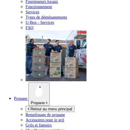
Fournisseurs locaux
Fonctionnement
Services
Types de déménagements
U-Box -
Services
FAQ
Propane
Propane
Retour au menu principal
Remplissage de propane
Accessoires pour le gril
Grils et fumoirs