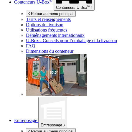
®
Conteneurs
U-Box
®
Conteneurs
U-Box
Retour au menu principal
Tarifs et renseignements
Options de livraison
Utilisations fréquentes
Déménagements internationaux
U-Box -
Conseils pour l’emballage et la livraison
FAQ
Dimensions du conteneur
Entreposage
Entreposage
Retour au menu principal