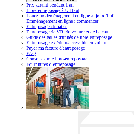
Prix garanti pendant 1 an
Libre-entreposage à
U-Haul
Louez un déménagement en ligne aujourd’hui!
Emménagement en ligne : commencer
Entreposage climatisé
Entreposage de VR, de voiture et de bateau
Guide des tailles d'unités de libre-entreposage
Entreposage extérieur/accessible en voiture
Payer ma facture d'entreposage
FAQ
Conseils sur le libre-entreposage
Fournitures d’entreposage