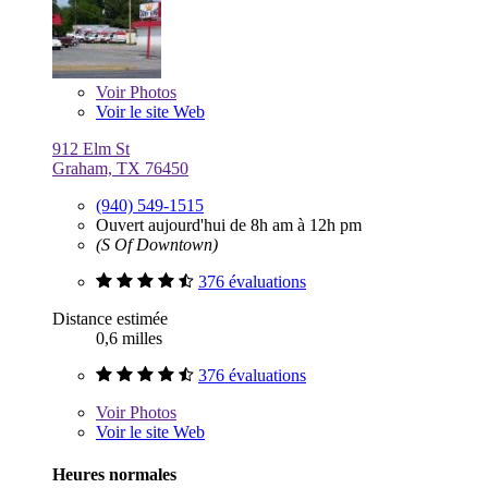
Voir
Photos
Voir le site Web
912 Elm St
Graham, TX 76450
(940) 549-1515
Ouvert aujourd'hui de 8h am à 12h pm
(S Of Downtown)
376 évaluations
Distance estimée
0,6 milles
376 évaluations
Voir
Photos
Voir le site Web
Heures normales