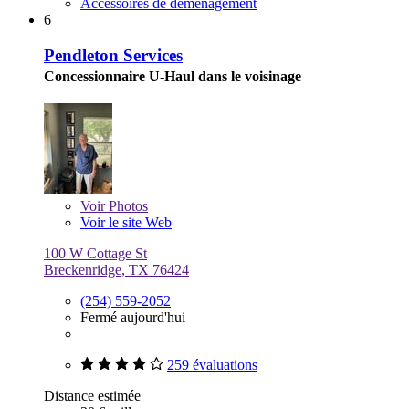
Accessoires de déménagement
6
Pendleton Services
Concessionnaire U-Haul dans le voisinage
Voir
Photos
Voir le site Web
100 W Cottage St
Breckenridge, TX 76424
(254) 559-2052
Fermé aujourd'hui
259 évaluations
Distance estimée