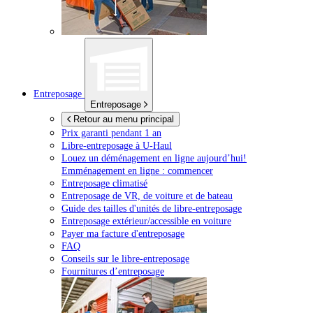
Entreposage
Entreposage
Retour au menu principal
Prix garanti pendant 1 an
Libre-entreposage à
U-Haul
Louez un déménagement en ligne aujourd’hui!
Emménagement en ligne : commencer
Entreposage climatisé
Entreposage de VR, de voiture et de bateau
Guide des tailles d'unités de libre-entreposage
Entreposage extérieur/accessible en voiture
Payer ma facture d'entreposage
FAQ
Conseils sur le libre-entreposage
Fournitures d’entreposage