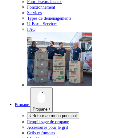
Fournisseurs locaux
Fonctionnement
Services
Types de déménagements
U-Box -
Services
FAQ
Propane
Propane
Retour au menu principal
Remplissage de propane
Accessoires pour le gril
Grils et fumoirs