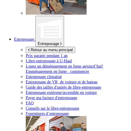
Entreposage
Entreposage
Retour au menu principal
Prix garanti pendant 1 an
Libre-entreposage à
U-Haul
Louez un déménagement en ligne aujourd’hui!
Emménagement en ligne : commencer
Entreposage climatisé
Entreposage de VR, de voiture et de bateau
Guide des tailles d'unités de libre-entreposage
Entreposage extérieur/accessible en voiture
Payer ma facture d'entreposage
FAQ
Conseils sur le libre-entreposage
Fournitures d’entreposage