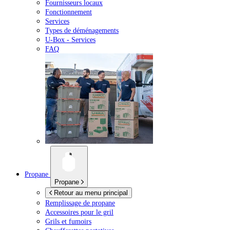
Fournisseurs locaux
Fonctionnement
Services
Types de déménagements
U-Box -
Services
FAQ
Propane
Propane
Retour au menu principal
Remplissage de propane
Accessoires pour le gril
Grils et fumoirs