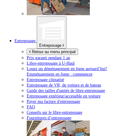
Entreposage
Entreposage
Retour au menu principal
Prix garanti pendant 1 an
Libre-entreposage à
U-Haul
Louez un déménagement en ligne aujourd’hui!
Emménagement en ligne : commencer
Entreposage climatisé
Entreposage de VR, de voiture et de bateau
Guide des tailles d'unités de libre-entreposage
Entreposage extérieur/accessible en voiture
Payer ma facture d'entreposage
FAQ
Conseils sur le libre-entreposage
Fournitures d’entreposage