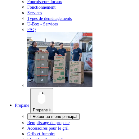
Fournisseurs locaux
Fonctionnement
Services
Types de déménagements
U-Box -
Services
FAQ
Propane
Propane
Retour au menu principal
Remplissage de propane
Accessoires pour le gril
Grils et fumoirs