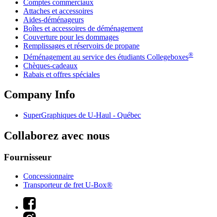
Comptes commerciaux
Attaches et accessoires
Aides-déménageurs
Boîtes et accessoires de déménagement
Couverture pour les dommages
Remplissages et réservoirs de propane
®
Déménagement au service des étudiants Collegeboxes
Chèques-cadeaux
Rabais et offres spéciales
Company Info
SuperGraphiques de
U-Haul
- Québec
Collaborez avec nous
Fournisseur
Concessionnaire
Transporteur de fret U-Box®