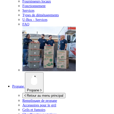
Fournisseurs locaux
Fonctionnement
Services
Types de déménagements
U-Box -
Services
FAQ
Propane
Propane
Retour au menu principal
Remplissage de propane
Accessoires pour le gril
Grils et fumoirs