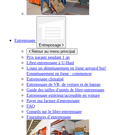
Entreposage
Entreposage
Retour au menu principal
Prix garanti pendant 1 an
Libre-entreposage à
U-Haul
Louez un déménagement en ligne aujourd’hui!
Emménagement en ligne : commencer
Entreposage climatisé
Entreposage de VR, de voiture et de bateau
Guide des tailles d'unités de libre-entreposage
Entreposage extérieur/accessible en voiture
Payer ma facture d'entreposage
FAQ
Conseils sur le libre-entreposage
Fournitures d’entreposage