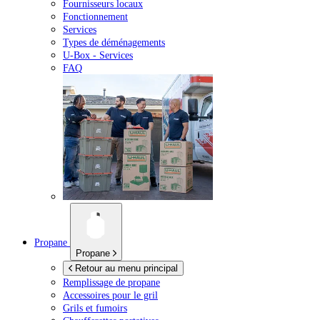
Fournisseurs locaux
Fonctionnement
Services
Types de déménagements
U-Box -
Services
FAQ
Propane
Propane
Retour au menu principal
Remplissage de propane
Accessoires pour le gril
Grils et fumoirs