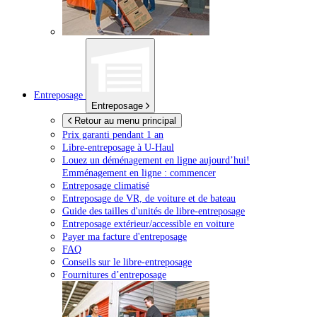
Entreposage
Entreposage
Retour au menu principal
Prix garanti pendant 1 an
Libre-entreposage à
U-Haul
Louez un déménagement en ligne aujourd’hui!
Emménagement en ligne : commencer
Entreposage climatisé
Entreposage de VR, de voiture et de bateau
Guide des tailles d'unités de libre-entreposage
Entreposage extérieur/accessible en voiture
Payer ma facture d'entreposage
FAQ
Conseils sur le libre-entreposage
Fournitures d’entreposage