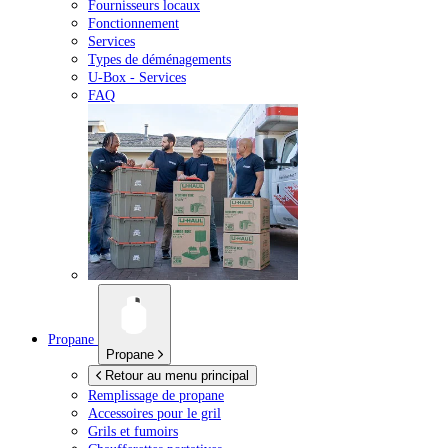
Fournisseurs locaux
Fonctionnement
Services
Types de déménagements
U-Box -
Services
FAQ
Propane
Propane
Retour au menu principal
Remplissage de propane
Accessoires pour le gril
Grils et fumoirs