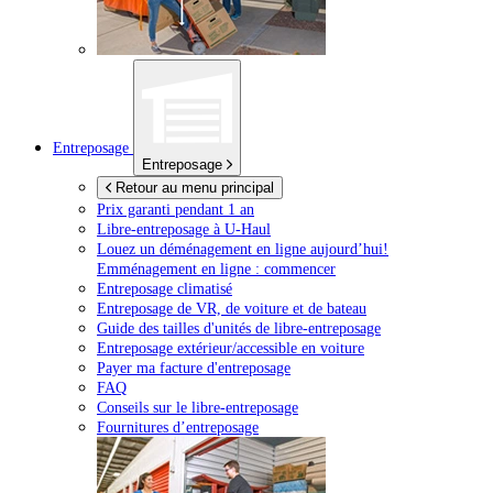
Entreposage
Entreposage
Retour au menu principal
Prix garanti pendant 1 an
Libre-entreposage à
U-Haul
Louez un déménagement en ligne aujourd’hui!
Emménagement en ligne : commencer
Entreposage climatisé
Entreposage de VR, de voiture et de bateau
Guide des tailles d'unités de libre-entreposage
Entreposage extérieur/accessible en voiture
Payer ma facture d'entreposage
FAQ
Conseils sur le libre-entreposage
Fournitures d’entreposage