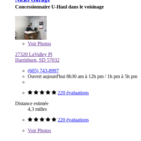
Concessionnaire U-Haul dans le voisinage
Voir
Photos
27320 LaValley Pl
Harrisburg, SD 57032
(605) 743-8997
Ouvert aujourd'hui
8h30 am à 12h pm
/
1h pm à 5h pm
220 évaluations
Distance estimée
4,3 milles
220 évaluations
Voir
Photos