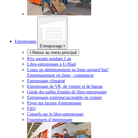
Entreposage
Entreposage
Retour au menu principal
Prix garanti pendant 1 an
Libre-entreposage à
U-Haul
Louez un déménagement en ligne aujourd’hui!
Emménagement en ligne : commencer
Entreposage climatisé
Entreposage de VR, de voiture et de bateau
Guide des tailles d'unités de libre-entreposage
Entreposage extérieur/accessible en voiture
Payer ma facture d'entreposage
FAQ
Conseils sur le libre-entreposage
Fournitures d’entreposage