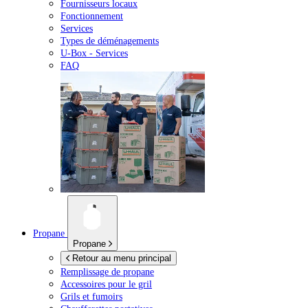
Fournisseurs locaux
Fonctionnement
Services
Types de déménagements
U-Box -
Services
FAQ
Propane
Propane
Retour au menu principal
Remplissage de propane
Accessoires pour le gril
Grils et fumoirs