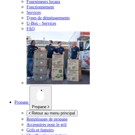
Fournisseurs locaux
Fonctionnement
Services
Types de déménagements
U-Box -
Services
FAQ
Propane
Propane
Retour au menu principal
Remplissage de propane
Accessoires pour le gril
Grils et fumoirs