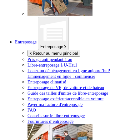
Entreposage
Entreposage
Retour au menu principal
Prix garanti pendant 1 an
Libre-entreposage à
U-Haul
Louez un déménagement en ligne aujourd’hui!
Emménagement en ligne : commencer
Entreposage climatisé
Entreposage de VR, de voiture et de bateau
Guide des tailles d'unités de libre-entreposage
Entreposage extérieur/accessible en voiture
Payer ma facture d'entreposage
FAQ
Conseils sur le libre-entreposage
Fournitures d’entreposage