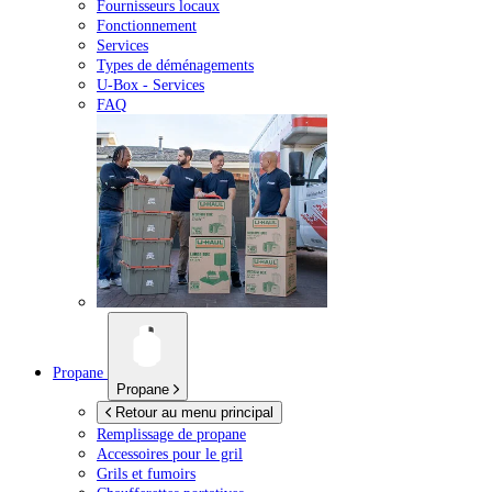
Fournisseurs locaux
Fonctionnement
Services
Types de déménagements
U-Box -
Services
FAQ
Propane
Propane
Retour au menu principal
Remplissage de propane
Accessoires pour le gril
Grils et fumoirs