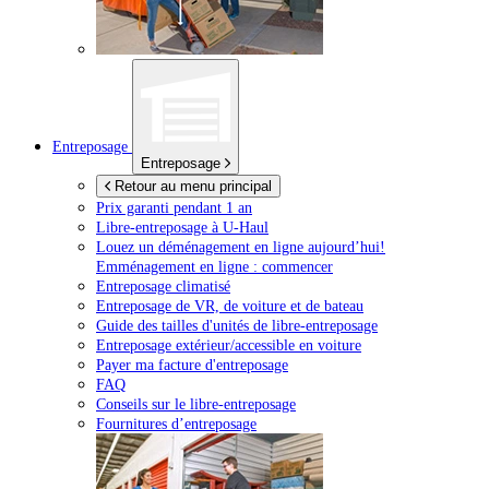
Entreposage
Entreposage
Retour au menu principal
Prix garanti pendant 1 an
Libre-entreposage à
U-Haul
Louez un déménagement en ligne aujourd’hui!
Emménagement en ligne : commencer
Entreposage climatisé
Entreposage de VR, de voiture et de bateau
Guide des tailles d'unités de libre-entreposage
Entreposage extérieur/accessible en voiture
Payer ma facture d'entreposage
FAQ
Conseils sur le libre-entreposage
Fournitures d’entreposage