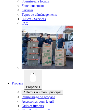
Fournisseurs locaux
Fonctionnement
Services
Types de déménagements
U-Box -
Services
FAQ
Propane
Propane
Retour au menu principal
Remplissage de propane
Accessoires pour le gril
Grils et fumoirs