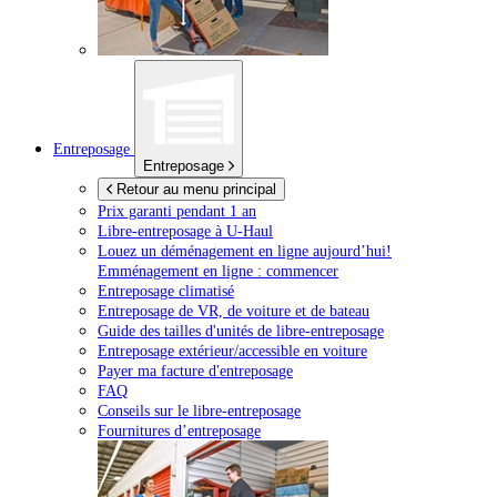
Entreposage
Entreposage
Retour au menu principal
Prix garanti pendant 1 an
Libre-entreposage à
U-Haul
Louez un déménagement en ligne aujourd’hui!
Emménagement en ligne : commencer
Entreposage climatisé
Entreposage de VR, de voiture et de bateau
Guide des tailles d'unités de libre-entreposage
Entreposage extérieur/accessible en voiture
Payer ma facture d'entreposage
FAQ
Conseils sur le libre-entreposage
Fournitures d’entreposage