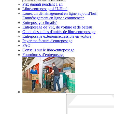
Prix garanti pendant 1 an
Libre-entreposage à
U-Haul
Louez un déménagement en ligne aujourd’hui!
Emménagement en ligne : commencer
Entreposage climatisé
Entreposage de VR, de voiture et de bateau
Guide des tailles d'unités de libre-entreposage
Entreposage extérieur/accessible en voiture
Payer ma facture d'entreposage
FAQ
Conseils sur le libre-entreposage
Fournitures d’entreposage