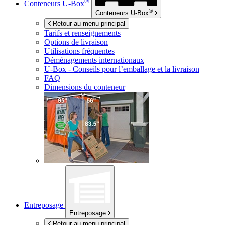
®
Conteneurs
U-Box
®
Conteneurs
U-Box
Retour au menu principal
Tarifs et renseignements
Options de livraison
Utilisations fréquentes
Déménagements internationaux
U-Box -
Conseils pour l’emballage et la livraison
FAQ
Dimensions du conteneur
Entreposage
Entreposage
Retour au menu principal