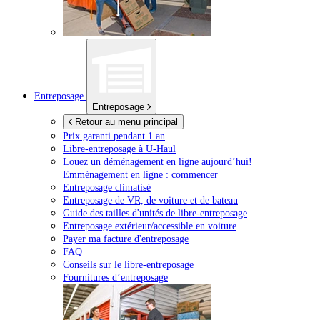
Entreposage
Entreposage
Retour au menu principal
Prix garanti pendant 1 an
Libre-entreposage à
U-Haul
Louez un déménagement en ligne aujourd’hui!
Emménagement en ligne : commencer
Entreposage climatisé
Entreposage de VR, de voiture et de bateau
Guide des tailles d'unités de libre-entreposage
Entreposage extérieur/accessible en voiture
Payer ma facture d'entreposage
FAQ
Conseils sur le libre-entreposage
Fournitures d’entreposage