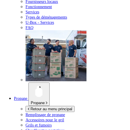
Fournisseurs locaux
Fonctionnement
Services
Types de déménagements
U-Box -
Services
FAQ
Propane
Propane
Retour au menu principal
Remplissage de propane
Accessoires pour le gril
Grils et fumoirs