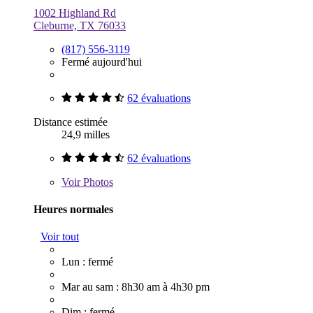
1002 Highland Rd
Cleburne, TX 76033
(817) 556-3119
Fermé aujourd'hui
62 évaluations
Distance estimée
24,9 milles
62 évaluations
Voir
Photos
Heures normales
Voir tout
Lun : fermé
Mar au sam : 8h30 am à 4h30 pm
Dim : fermé