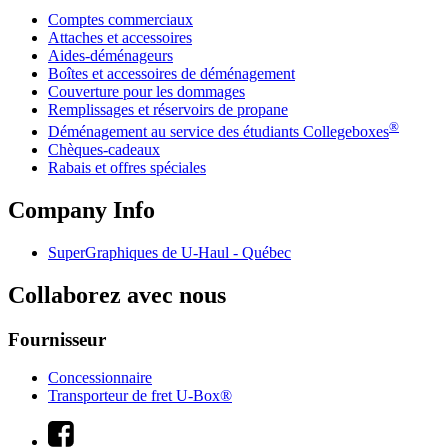
Comptes commerciaux
Attaches et accessoires
Aides-déménageurs
Boîtes et accessoires de déménagement
Couverture pour les dommages
Remplissages et réservoirs de propane
®
Déménagement au service des étudiants Collegeboxes
Chèques-cadeaux
Rabais et offres spéciales
Company Info
SuperGraphiques de
U-Haul
- Québec
Collaborez avec nous
Fournisseur
Concessionnaire
Transporteur de fret U-Box®