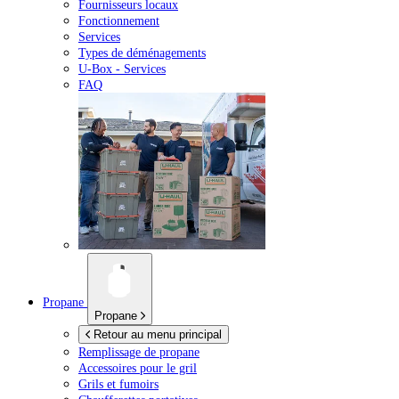
Fournisseurs locaux
Fonctionnement
Services
Types de déménagements
U-Box -
Services
FAQ
Propane
Propane
Retour au menu principal
Remplissage de propane
Accessoires pour le gril
Grils et fumoirs