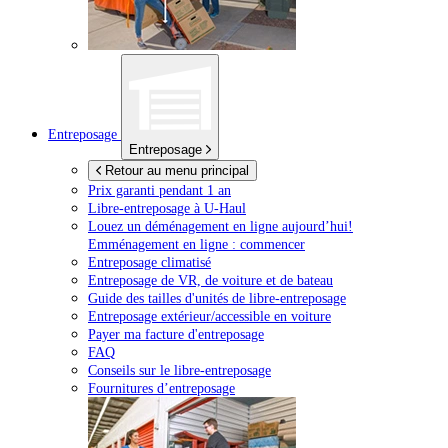
Entreposage
Entreposage
Retour au menu principal
Prix garanti pendant 1 an
Libre-entreposage à
U-Haul
Louez un déménagement en ligne aujourd’hui!
Emménagement en ligne : commencer
Entreposage climatisé
Entreposage de VR, de voiture et de bateau
Guide des tailles d'unités de libre-entreposage
Entreposage extérieur/accessible en voiture
Payer ma facture d'entreposage
FAQ
Conseils sur le libre-entreposage
Fournitures d’entreposage