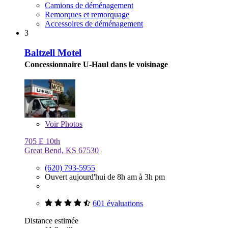
Camions de déménagement
Remorques et remorquage
Accessoires de déménagement
3
Baltzell Motel
Concessionnaire U-Haul dans le voisinage
Voir
Photos
705 E 10th
Great Bend, KS 67530
(620) 793-5955
Ouvert aujourd'hui de 8h am à 3h pm
601 évaluations
Distance estimée