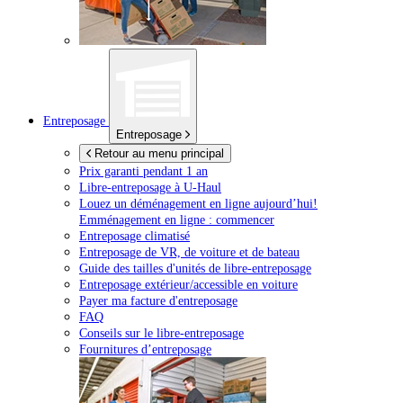
Entreposage
Entreposage
Retour au menu principal
Prix garanti pendant 1 an
Libre-entreposage à
U-Haul
Louez un déménagement en ligne aujourd’hui!
Emménagement en ligne : commencer
Entreposage climatisé
Entreposage de VR, de voiture et de bateau
Guide des tailles d'unités de libre-entreposage
Entreposage extérieur/accessible en voiture
Payer ma facture d'entreposage
FAQ
Conseils sur le libre-entreposage
Fournitures d’entreposage