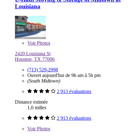
Louisiana
Voir
Photos
2420 Louisiana St
Houston, TX 77006
(713) 529-2998
Ouvert aujourd'hui de 9h am à 5h pm
(South Midtown)
2 913 évaluations
Distance estimée
1,0 milles
2 913 évaluations
Voir
Photos