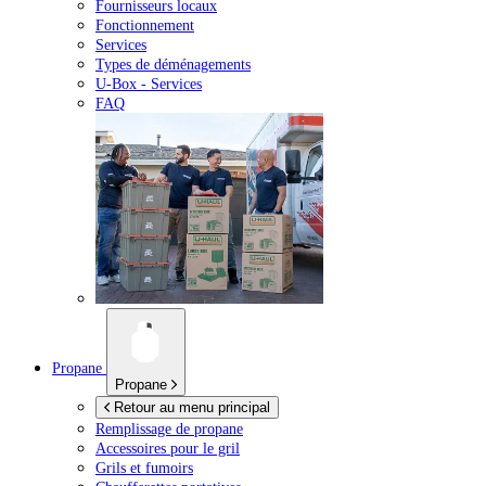
Fournisseurs locaux
Fonctionnement
Services
Types de déménagements
U-Box -
Services
FAQ
Propane
Propane
Retour au menu principal
Remplissage de propane
Accessoires pour le gril
Grils et fumoirs