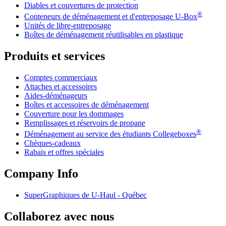
Diables et couvertures de protection
®
Conteneurs de déménagement et d'entreposage
U-Box
Unités de libre-entreposage
Boîtes de déménagement réutilisables en plastique
Produits et services
Comptes commerciaux
Attaches et accessoires
Aides-déménageurs
Boîtes et accessoires de déménagement
Couverture pour les dommages
Remplissages et réservoirs de propane
®
Déménagement au service des étudiants Collegeboxes
Chèques-cadeaux
Rabais et offres spéciales
Company Info
SuperGraphiques de
U-Haul
- Québec
Collaborez avec nous