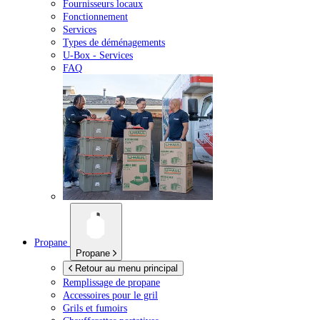
Fournisseurs locaux
Fonctionnement
Services
Types de déménagements
U-Box -
Services
FAQ
Propane
Propane
Retour au menu principal
Remplissage de propane
Accessoires pour le gril
Grils et fumoirs