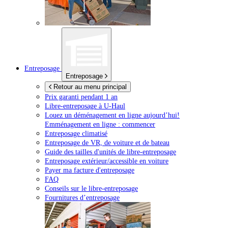
Entreposage
Entreposage
Retour au menu principal
Prix garanti pendant 1 an
Libre-entreposage à
U-Haul
Louez un déménagement en ligne aujourd’hui!
Emménagement en ligne : commencer
Entreposage climatisé
Entreposage de VR, de voiture et de bateau
Guide des tailles d'unités de libre-entreposage
Entreposage extérieur/accessible en voiture
Payer ma facture d'entreposage
FAQ
Conseils sur le libre-entreposage
Fournitures d’entreposage