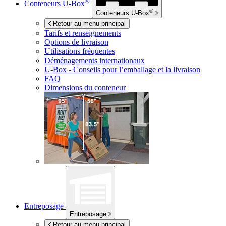
®
Conteneurs
U-Box
®
Conteneurs
U-Box
Retour au menu principal
Tarifs et renseignements
Options de livraison
Utilisations fréquentes
Déménagements internationaux
U-Box -
Conseils pour l’emballage et la livraison
FAQ
Dimensions du conteneur
Entreposage
Entreposage
Retour au menu principal