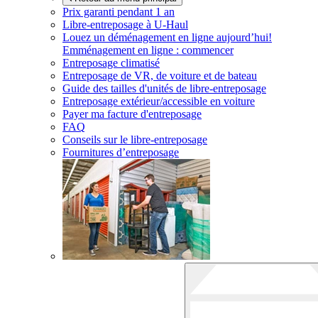
Prix garanti pendant 1 an
Libre-entreposage à
U-Haul
Louez un déménagement en ligne aujourd’hui!
Emménagement en ligne : commencer
Entreposage climatisé
Entreposage de VR, de voiture et de bateau
Guide des tailles d'unités de libre-entreposage
Entreposage extérieur/accessible en voiture
Payer ma facture d'entreposage
FAQ
Conseils sur le libre-entreposage
Fournitures d’entreposage