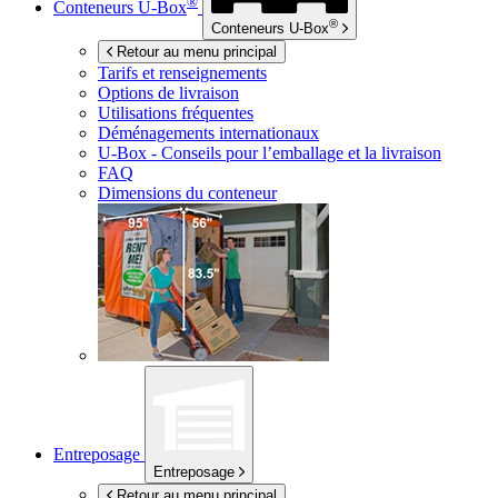
®
Conteneurs
U-Box
®
Conteneurs
U-Box
Retour au menu principal
Tarifs et renseignements
Options de livraison
Utilisations fréquentes
Déménagements internationaux
U-Box -
Conseils pour l’emballage et la livraison
FAQ
Dimensions du conteneur
Entreposage
Entreposage
Retour au menu principal