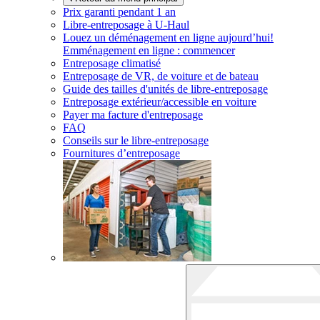
Prix garanti pendant 1 an
Libre-entreposage à
U-Haul
Louez un déménagement en ligne aujourd’hui!
Emménagement en ligne : commencer
Entreposage climatisé
Entreposage de VR, de voiture et de bateau
Guide des tailles d'unités de libre-entreposage
Entreposage extérieur/accessible en voiture
Payer ma facture d'entreposage
FAQ
Conseils sur le libre-entreposage
Fournitures d’entreposage