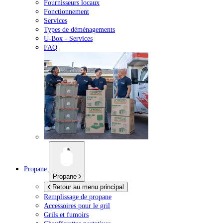
Fournisseurs locaux
Fonctionnement
Services
Types de déménagements
U-Box -
Services
FAQ
Propane
Propane
Retour au menu principal
Remplissage de propane
Accessoires pour le gril
Grils et fumoirs