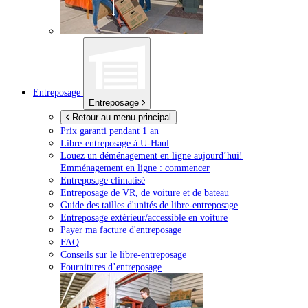
Entreposage
Entreposage
Retour au menu principal
Prix garanti pendant 1 an
Libre-entreposage à
U-Haul
Louez un déménagement en ligne aujourd’hui!
Emménagement en ligne : commencer
Entreposage climatisé
Entreposage de VR, de voiture et de bateau
Guide des tailles d'unités de libre-entreposage
Entreposage extérieur/accessible en voiture
Payer ma facture d'entreposage
FAQ
Conseils sur le libre-entreposage
Fournitures d’entreposage