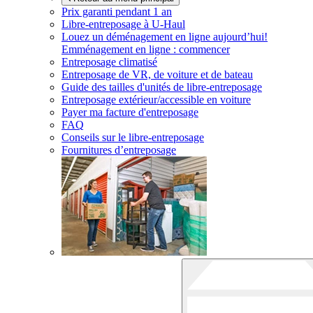
Prix garanti pendant 1 an
Libre-entreposage à
U-Haul
Louez un déménagement en ligne aujourd’hui!
Emménagement en ligne : commencer
Entreposage climatisé
Entreposage de VR, de voiture et de bateau
Guide des tailles d'unités de libre-entreposage
Entreposage extérieur/accessible en voiture
Payer ma facture d'entreposage
FAQ
Conseils sur le libre-entreposage
Fournitures d’entreposage