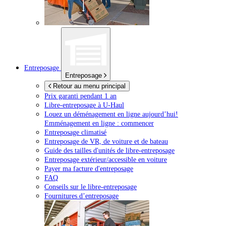
Entreposage
Entreposage
Retour au menu principal
Prix garanti pendant 1 an
Libre-entreposage à
U-Haul
Louez un déménagement en ligne aujourd’hui!
Emménagement en ligne : commencer
Entreposage climatisé
Entreposage de VR, de voiture et de bateau
Guide des tailles d'unités de libre-entreposage
Entreposage extérieur/accessible en voiture
Payer ma facture d'entreposage
FAQ
Conseils sur le libre-entreposage
Fournitures d’entreposage