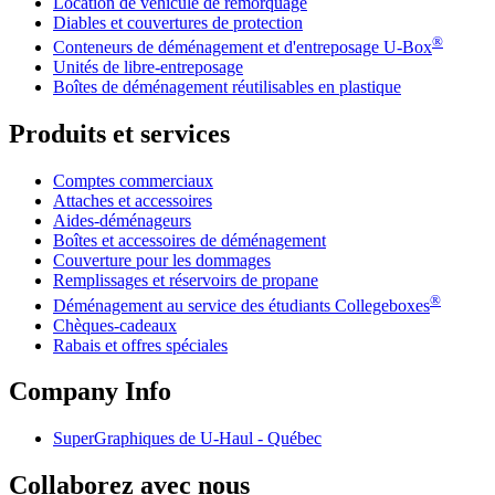
Location de véhicule de remorquage
Diables et couvertures de protection
®
Conteneurs de déménagement et d'entreposage
U-Box
Unités de libre-entreposage
Boîtes de déménagement réutilisables en plastique
Produits et services
Comptes commerciaux
Attaches et accessoires
Aides-déménageurs
Boîtes et accessoires de déménagement
Couverture pour les dommages
Remplissages et réservoirs de propane
®
Déménagement au service des étudiants Collegeboxes
Chèques-cadeaux
Rabais et offres spéciales
Company Info
SuperGraphiques de
U-Haul
- Québec
Collaborez avec nous