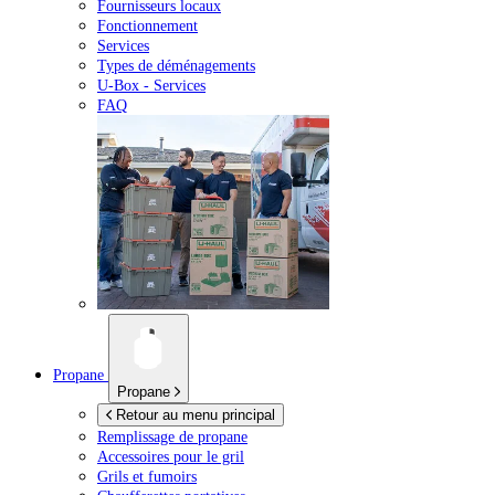
Fournisseurs locaux
Fonctionnement
Services
Types de déménagements
U-Box -
Services
FAQ
Propane
Propane
Retour au menu principal
Remplissage de propane
Accessoires pour le gril
Grils et fumoirs