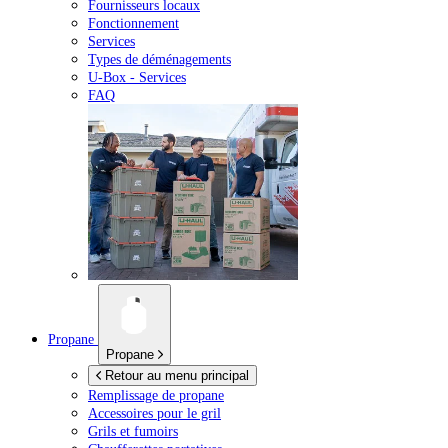
Fournisseurs locaux
Fonctionnement
Services
Types de déménagements
U-Box -
Services
FAQ
Propane
Propane
Retour au menu principal
Remplissage de propane
Accessoires pour le gril
Grils et fumoirs