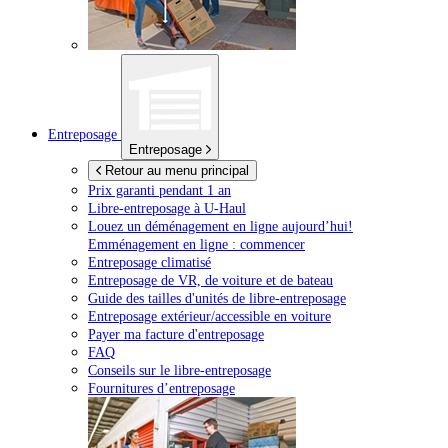
Entreposage
Entreposage
Retour au menu principal
Prix garanti pendant 1 an
Libre-entreposage à
U-Haul
Louez un déménagement en ligne aujourd’hui!
Emménagement en ligne : commencer
Entreposage climatisé
Entreposage de VR, de voiture et de bateau
Guide des tailles d'unités de libre-entreposage
Entreposage extérieur/accessible en voiture
Payer ma facture d'entreposage
FAQ
Conseils sur le libre-entreposage
Fournitures d’entreposage