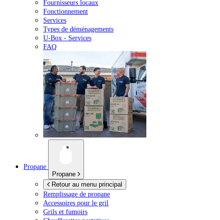
Fournisseurs locaux
Fonctionnement
Services
Types de déménagements
U-Box -
Services
FAQ
Propane
Propane
Retour au menu principal
Remplissage de propane
Accessoires pour le gril
Grils et fumoirs