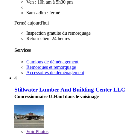
Ven : 10h am à 5h30 pm
Sam - dim : fermé
Fermé aujourd'hui
Inspection gratuite du remorquage
Retour client 24 heures
Services
Camions de déménagement
Remorques et remorquage
Accessoires de déménagement
4
Stillwater Lumber And Building Center LLC
Concessionnaire U-Haul dans le voisinage
Voir
Photos