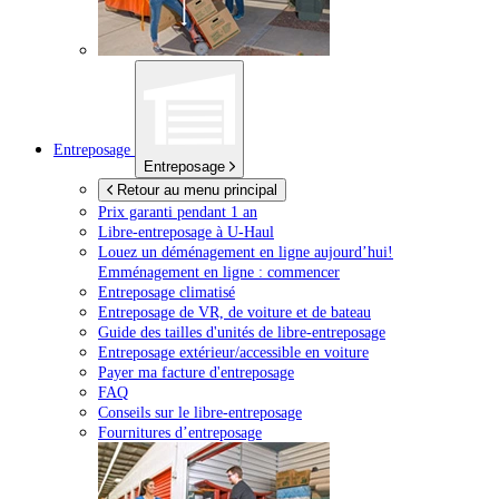
Entreposage
Entreposage
Retour au menu principal
Prix garanti pendant 1 an
Libre-entreposage à
U-Haul
Louez un déménagement en ligne aujourd’hui!
Emménagement en ligne : commencer
Entreposage climatisé
Entreposage de VR, de voiture et de bateau
Guide des tailles d'unités de libre-entreposage
Entreposage extérieur/accessible en voiture
Payer ma facture d'entreposage
FAQ
Conseils sur le libre-entreposage
Fournitures d’entreposage