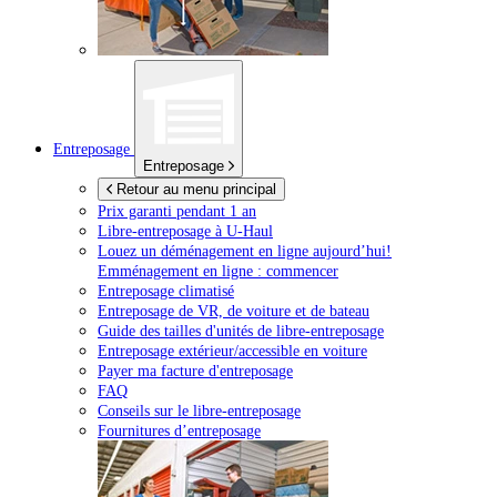
Entreposage
Entreposage
Retour au menu principal
Prix garanti pendant 1 an
Libre-entreposage à
U-Haul
Louez un déménagement en ligne aujourd’hui!
Emménagement en ligne : commencer
Entreposage climatisé
Entreposage de VR, de voiture et de bateau
Guide des tailles d'unités de libre-entreposage
Entreposage extérieur/accessible en voiture
Payer ma facture d'entreposage
FAQ
Conseils sur le libre-entreposage
Fournitures d’entreposage