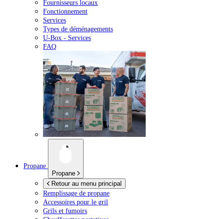
Fournisseurs locaux
Fonctionnement
Services
Types de déménagements
U-Box -
Services
FAQ
Propane
Propane
Retour au menu principal
Remplissage de propane
Accessoires pour le gril
Grils et fumoirs