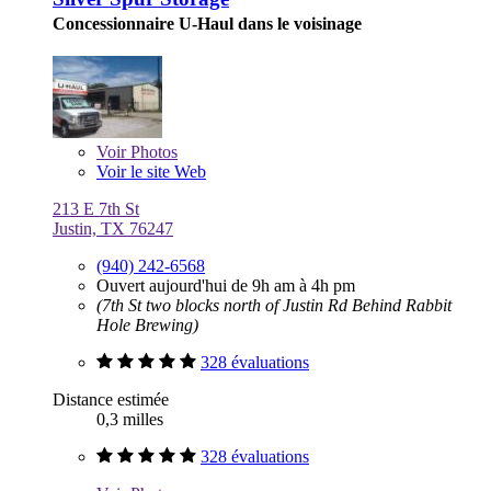
Concessionnaire U-Haul dans le voisinage
Voir
Photos
Voir le site Web
213 E 7th St
Justin, TX 76247
(940) 242-6568
Ouvert aujourd'hui de 9h am à 4h pm
(7th St two blocks north of Justin Rd Behind Rabbit
Hole Brewing)
328 évaluations
Distance estimée
0,3 milles
328 évaluations