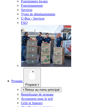
Fournisseurs locaux
Fonctionnement
Services
Types de déménagements
U-Box -
Services
FAQ
Propane
Propane
Retour au menu principal
Remplissage de propane
Accessoires pour le gril
Grils et fumoirs