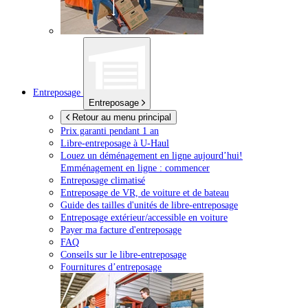
Entreposage
Entreposage
Retour au menu principal
Prix garanti pendant 1 an
Libre-entreposage à
U-Haul
Louez un déménagement en ligne aujourd’hui!
Emménagement en ligne : commencer
Entreposage climatisé
Entreposage de VR, de voiture et de bateau
Guide des tailles d'unités de libre-entreposage
Entreposage extérieur/accessible en voiture
Payer ma facture d'entreposage
FAQ
Conseils sur le libre-entreposage
Fournitures d’entreposage