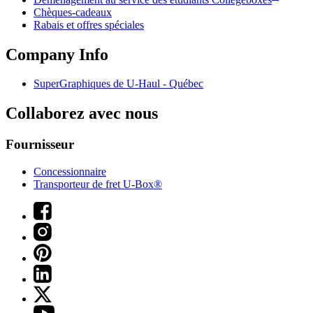
Chèques-cadeaux
Rabais et offres spéciales
Company Info
SuperGraphiques de
U-Haul
- Québec
Collaborez avec nous
Fournisseur
Concessionnaire
Transporteur de fret U-Box®