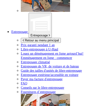
Entreposage
Entreposage
Retour au menu principal
Prix garanti pendant 1 an
Libre-entreposage à
U-Haul
Louez un déménagement en ligne aujourd’hui!
Emménagement en ligne : commencer
Entreposage climatisé
Entreposage de VR, de voiture et de bateau
Guide des tailles d'unités de libre-entreposage
Entreposage extérieur/accessible en voiture
Payer ma facture d'entreposage
FAQ
Conseils sur le libre-entreposage
Fournitures d’entreposage