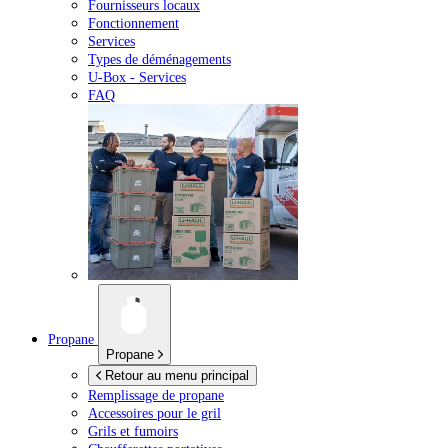
Fournisseurs locaux
Fonctionnement
Services
Types de déménagements
U-Box -
Services
FAQ
Propane
Propane
Retour au menu principal
Remplissage de propane
Accessoires pour le gril
Grils et fumoirs