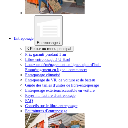
Entreposage
Entreposage
Retour au menu principal
Prix garanti pendant 1 an
Libre-entreposage à
U-Haul
Louez un déménagement en ligne aujourd’hui!
Emménagement en ligne : commencer
Entreposage climatisé
Entreposage de VR, de voiture et de bateau
Guide des tailles d'unités de libre-entreposage
Entreposage extérieur/accessible en voiture
Payer ma facture d'entreposage
FAQ
Conseils sur le libre-entreposage
Fournitures d’entreposage