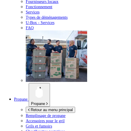
Fournisseurs locaux
Fonctionnement
Services
Types de déménagements
U-Box -
Services
FAQ
Propane
Propane
Retour au menu principal
Remplissage de propane
Accessoires pour le gril
Grils et fumoirs