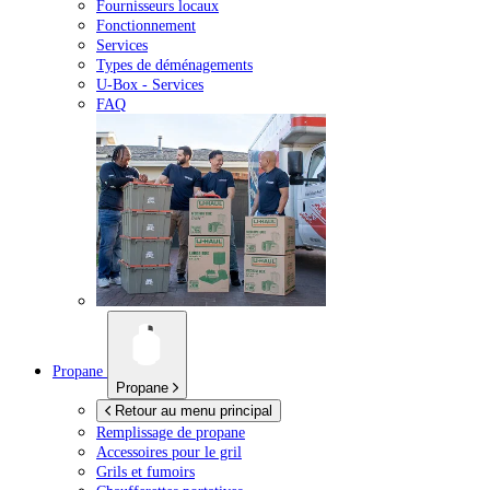
Fournisseurs locaux
Fonctionnement
Services
Types de déménagements
U-Box -
Services
FAQ
Propane
Propane
Retour au menu principal
Remplissage de propane
Accessoires pour le gril
Grils et fumoirs