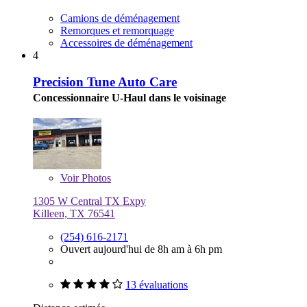
Camions de déménagement
Remorques et remorquage
Accessoires de déménagement
4
Precision Tune Auto Care
Concessionnaire U-Haul dans le voisinage
Voir
Photos
1305 W Central TX Expy
Killeen, TX 76541
(254) 616-2171
Ouvert aujourd'hui de 8h am à 6h pm
13 évaluations