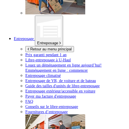
Entreposage
Entreposage
Retour au menu principal
Prix garanti pendant 1 an
Libre-entreposage à
U-Haul
Louez un déménagement en ligne aujourd’hui!
Emménagement en ligne : commencer
Entreposage climatisé
Entreposage de VR, de voiture et de bateau
Guide des tailles d'unités de libre-entreposage
Entreposage extérieur/accessible en voiture
Payer ma facture d'entreposage
FAQ
Conseils sur le libre-entreposage
Fournitures d’entreposage