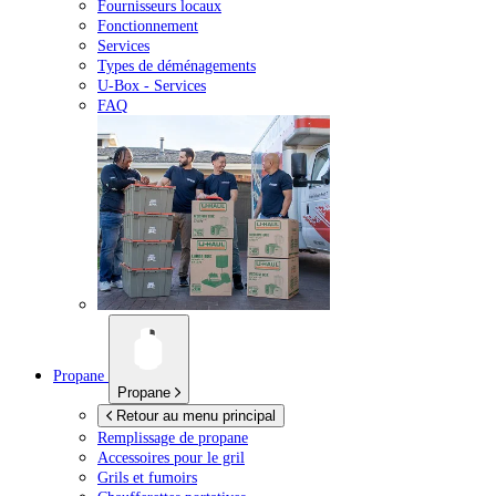
Fournisseurs locaux
Fonctionnement
Services
Types de déménagements
U-Box -
Services
FAQ
Propane
Propane
Retour au menu principal
Remplissage de propane
Accessoires pour le gril
Grils et fumoirs