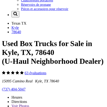
Chaufferettes portatives
Réservoirs de propane
Pièces et accessoires pour réservoir
Texas
TX
Kyle
78640
Used Box Trucks for Sale in
Kyle, TX, 78640
(U-Haul Neighborhood Dealer)
63 évaluations
15095 Camino Real Kyle, TX 78640
(737) 404-5047
Heures
Directions
Voir
Photos