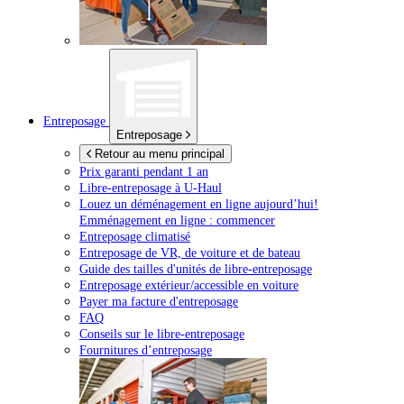
Entreposage
Entreposage
Retour au menu principal
Prix garanti pendant 1 an
Libre-entreposage à
U-Haul
Louez un déménagement en ligne aujourd’hui!
Emménagement en ligne : commencer
Entreposage climatisé
Entreposage de VR, de voiture et de bateau
Guide des tailles d'unités de libre-entreposage
Entreposage extérieur/accessible en voiture
Payer ma facture d'entreposage
FAQ
Conseils sur le libre-entreposage
Fournitures d’entreposage