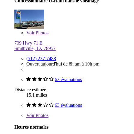
Concessionnaire U-Haul dans le voisinage
Voir
Photos
709 Hwy 71 E
Smithville, TX 78957
(512) 237-7488
Ouvert aujourd'hui de 6h am à 10h pm
63 évaluations
Distance estimée
15,1 milles
63 évaluations
Voir
Photos
Heures normales