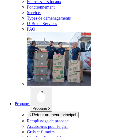
Fournisseurs locaux
Fonctionnement
Services
Types de déménagements
U-Box -
Services
FAQ
Propane
Propane
Retour au menu principal
Remplissage de propane
Accessoires pour le gril
Grils et fumoirs