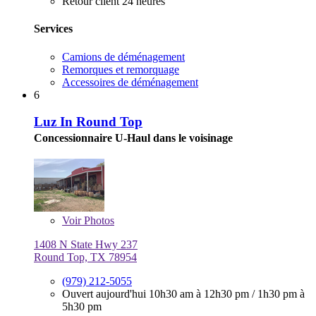
Retour client 24 heures
Services
Camions de déménagement
Remorques et remorquage
Accessoires de déménagement
6
Luz In Round Top
Concessionnaire U-Haul dans le voisinage
Voir
Photos
1408 N State Hwy 237
Round Top, TX 78954
(979) 212-5055
Ouvert aujourd'hui
10h30 am à 12h30 pm
/
1h30 pm à
5h30 pm