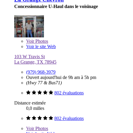
Concessionnaire U-Haul dans le voisinage
Voir
Photos
Voir le site Web
103 W Travis St
La Grange, TX 78945
(979) 968-3979
Ouvert aujourd'hui de 9h am à 5h pm
(Hwy 77 & Bus71)
802 évaluations
Distance estimée
0,0 milles
802 évaluations
Voir
Photos