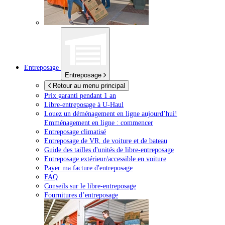
Entreposage
Entreposage
Retour au menu principal
Prix garanti pendant 1 an
Libre-entreposage à
U-Haul
Louez un déménagement en ligne aujourd’hui!
Emménagement en ligne : commencer
Entreposage climatisé
Entreposage de VR, de voiture et de bateau
Guide des tailles d'unités de libre-entreposage
Entreposage extérieur/accessible en voiture
Payer ma facture d'entreposage
FAQ
Conseils sur le libre-entreposage
Fournitures d’entreposage