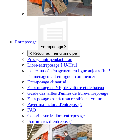
Entreposage
Entreposage
Retour au menu principal
Prix garanti pendant 1 an
Libre-entreposage à
U-Haul
Louez un déménagement en ligne aujourd’hui!
Emménagement en ligne : commencer
Entreposage climatisé
Entreposage de VR, de voiture et de bateau
Guide des tailles d'unités de libre-entreposage
Entreposage extérieur/accessible en voiture
Payer ma facture d'entreposage
FAQ
Conseils sur le libre-entreposage
Fournitures d’entreposage