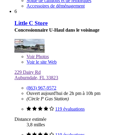
Solde de camions et de remorques
Accessoires de déménagement
6
Little C Store
Concessionnaire U-Haul dans le voisinage
Voir
Photos
Voir le site Web
229 Dairy Rd
Auburndale, FL 33823
(863) 967-9572
Ouvert aujourd'hui de 2h pm à 10h pm
(Circle P Gas Station)
119 évaluations
Distance estimée
3,8 milles
119 évaluations