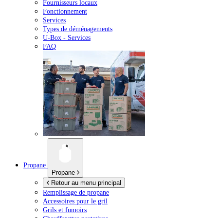
Fournisseurs locaux
Fonctionnement
Services
Types de déménagements
U-Box -
Services
FAQ
Propane
Propane
Retour au menu principal
Remplissage de propane
Accessoires pour le gril
Grils et fumoirs