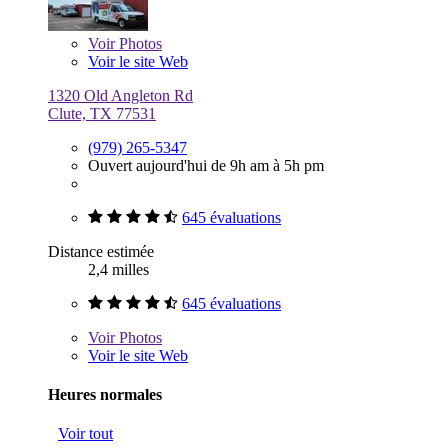
Voir
Photos
Voir le site Web
1320 Old Angleton Rd
Clute, TX 77531
(979) 265-5347
Ouvert aujourd'hui de 9h am à 5h pm
645 évaluations
Distance estimée
2,4 milles
645 évaluations
Voir
Photos
Voir le site Web
Heures normales
Voir tout