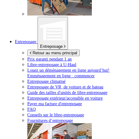
Entreposage
Entreposage
Retour au menu principal
Prix garanti pendant 1 an
Libre-entreposage à
U-Haul
Louez un déménagement en ligne aujourd’hui!
Emménagement en ligne : commencer
Entreposage climatisé
Entreposage de VR, de voiture et de bateau
Guide des tailles d'unités de libre-entreposage
Entreposage extérieur/accessible en voiture
Payer ma facture d'entreposage
FAQ
Conseils sur le libre-entreposage
Fournitures d’entreposage