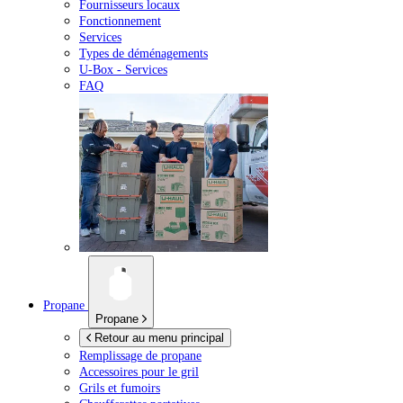
Fournisseurs locaux
Fonctionnement
Services
Types de déménagements
U-Box -
Services
FAQ
Propane
Propane
Retour au menu principal
Remplissage de propane
Accessoires pour le gril
Grils et fumoirs