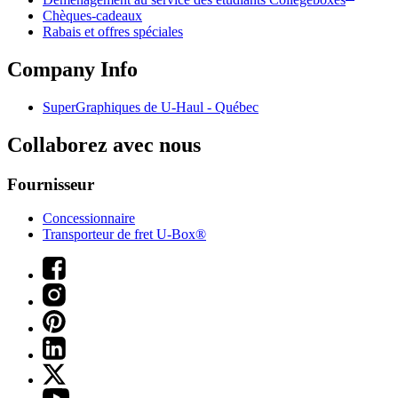
Chèques-cadeaux
Rabais et offres spéciales
Company Info
SuperGraphiques de
U-Haul
- Québec
Collaborez avec nous
Fournisseur
Concessionnaire
Transporteur de fret U-Box®